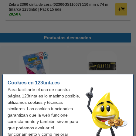
Zebra 2300 cinta de cera (02300GS11007) 110 mm x 74 m
(marca 123tinta) | Pack 15 uds
28,50 €
Productos destacados
Cookies en 123tinta.es
Para facilitarte el uso de nuestra
123tinta Papel fotográfico
123tinta Pilas Alcalinas Xtreme
página 123tinta.es lo máximo posible,
Premium Glossy brillo alto | 10 x
Power AA - LR06 - MN1500 - 24
utilizamos cookies y técnicas
similares. Las cookies funcionales
15 cm | 260g | 100 hojas
unidades
garantizan que la web funcione
10,50 €
14,50 €
Incl. 21% IVA
Incl. 21% IVA
correctamente y también sirven para
que podamos evaluar el
funcionamiento y cómo mejorar