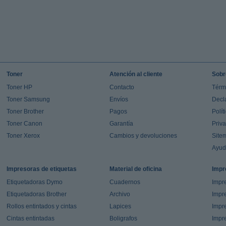
Toner
Atención al cliente
Sobr
Toner HP
Contacto
Térm
Toner Samsung
Envíos
Decl
Toner Brother
Pagos
Polít
Toner Canon
Garantía
Priv
Toner Xerox
Cambios y devoluciones
Site
Ayu
Impresoras de etiquetas
Material de oficina
Impr
Etiquetadoras Dymo
Cuadernos
Impre
Etiquetadoras Brother
Archivo
Impr
Rollos entintados y cintas
Lapices
Impre
Cintas entintadas
Boligrafos
Impr