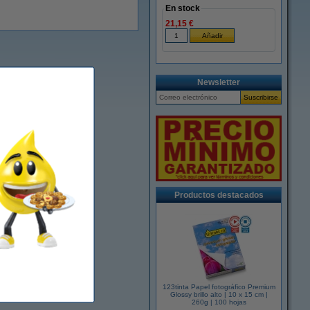
En stock
21,15 €
Newsletter
Productos destacados
123tinta Papel fotográfico Premium
Glossy brillo alto | 10 x 15 cm |
260g | 100 hojas