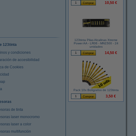
10,50 €
123tinta Pilas Alcalinas Xtreme
Power AA - LR06 - MN1500 - 24
e 123tinta
unidades
inos y condiciones
14,50 €
aración de accesibilidad
ica de Cookies
acidad
map
da
Pack 10x Bolígrafos de 123tinta
3,50 €
esoras
soras de tinta
esoras laser monocromo
soras laser a color
esoras multifunción