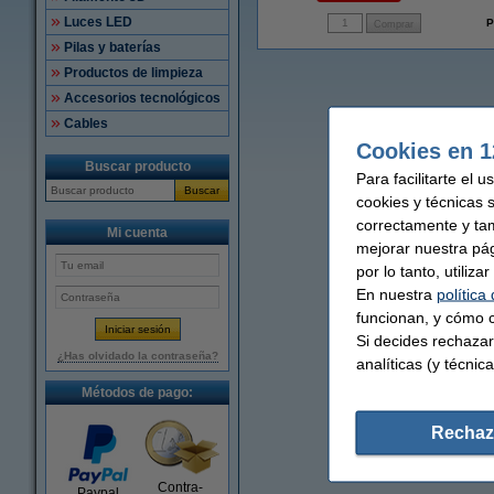
Luces LED
P
Pilas y baterías
Productos de limpieza
Accesorios tecnológicos
Cables
Cookies en 1
Buscar producto
Para facilitarte el 
Buscar
cookies y técnicas 
correctamente y ta
Mi cuenta
mejorar nuestra pá
por lo tanto, utiliz
En nuestra
política
funcionan, y cómo c
Si decides rechazar
¿Has olvidado la contraseña?
analíticas (y técnica
Métodos de pago:
Rechaz
Contra-
Paypal