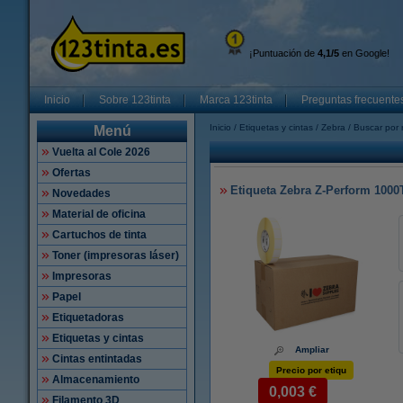
¡Puntuación de
4,1/5
en Google!
Inicio
Sobre 123tinta
Marca 123tinta
Preguntas frecuente
Inicio
Etiquetas y cintas
Zebra
Buscar por 
Menú
Vuelta al Cole 2026
Ofertas
Etiqueta Zebra Z-Perform 1000T
Novedades
Material de oficina
Cartuchos de tinta
Toner (impresoras láser)
Impresoras
Papel
Etiquetadoras
Etiquetas y cintas
Ampliar
Cintas entintadas
Precio por etiqu
Almacenamiento
0,003 €
Filamento 3D