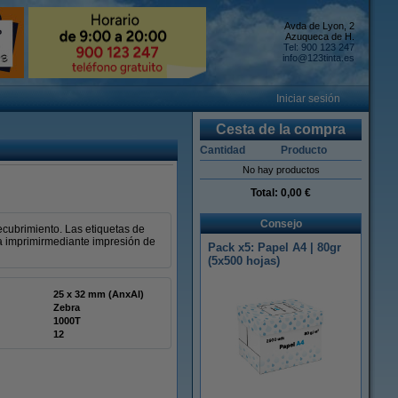
Avda de Lyon, 2
Azuqueca de H.
Tel: 900 123 247
info@123tinta.es
Iniciar sesión
Cesta de la compra
Cantidad
Producto
No hay productos
Total:
0,00 €
Consejo
ecubrimiento. Las etiquetas de
a imprimirmediante impresión de
Pack x5: Papel A4 | 80gr
(5x500 hojas)
25 x 32 mm (AnxAl)
Zebra
1000T
12