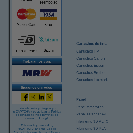
reembolso
Master Card
Visa
Cartuchos de tinta
Bizum
Transferencia
Cartuchos HP
Cartuchos Canon
Trabajamos con:
Cartuchos Epson
Cartuchos Brother
Cartuchos Lexmark
Síguenos en redes:
Papel
Papel fotográfico
Este sitio está protegido por
reCAPTCHA y se aplican la
Política
Papel estándar A4
de privacidad
y los
términos de
servicio de Google
.
Filamento 3D PETG
This site is protected by
Filamento 3D PLA
reCAPTCHA and the Google
Privacy Policy
and
Terms of Service