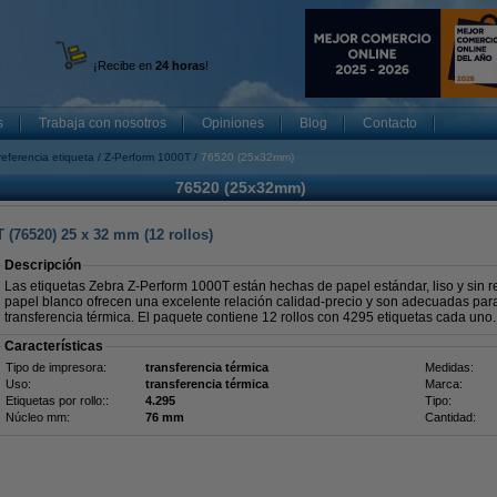
¡Recibe en
24 horas
!
s
Trabaja con nosotros
Opiniones
Blog
Contacto
referencia etiqueta
Z-Perform 1000T
76520 (25x32mm)
76520 (25x32mm)
 (76520) 25 x 32 mm (12 rollos)
Descripción
Las etiquetas Zebra Z-Perform 1000T están hechas de papel estándar, liso y sin r
papel blanco ofrecen una excelente relación calidad-precio y son adecuadas par
transferencia térmica. El paquete contiene 12 rollos con 4295 etiquetas cada uno.
Características
Tipo de impresora:
transferencia térmica
Medidas:
Uso:
transferencia térmica
Marca:
Etiquetas por rollo::
4.295
Tipo:
Núcleo mm:
76 mm
Cantidad: