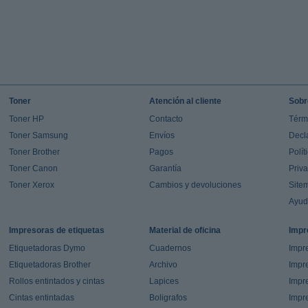
Toner
Atención al cliente
Sobr
Toner HP
Contacto
Térm
Toner Samsung
Envíos
Decl
Toner Brother
Pagos
Polít
Toner Canon
Garantía
Priv
Toner Xerox
Cambios y devoluciones
Site
Ayu
Impresoras de etiquetas
Material de oficina
Impr
Etiquetadoras Dymo
Cuadernos
Impre
Etiquetadoras Brother
Archivo
Impr
Rollos entintados y cintas
Lapices
Impre
Cintas entintadas
Boligrafos
Impr