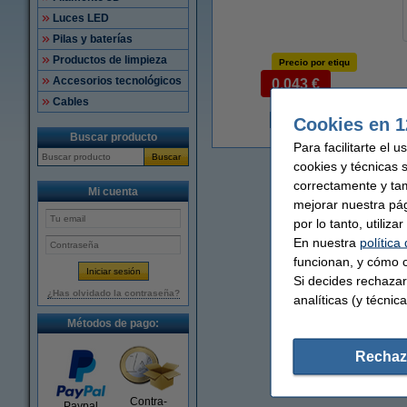
Luces LED
Pilas y baterías
Productos de limpieza
Precio por etiqu
Accesorios tecnológicos
0,043 €
Cables
Cookies en 1
9
Buscar producto
Para facilitarte el 
Buscar
cookies y técnicas 
correctamente y ta
Mi cuenta
mejorar nuestra pá
por lo tanto, utiliz
En nuestra
política
funcionan, y cómo c
Si decides rechazar
¿Has olvidado la contraseña?
analíticas (y técnica
Métodos de pago:
Rechaz
Contra-
Paypal