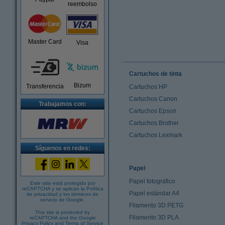
reembolso
Master Card
Visa
Cartuchos de tinta
Bizum
Transferencia
Cartuchos HP
Cartuchos Canon
Trabajamos con:
Cartuchos Epson
Cartuchos Brother
Cartuchos Lexmark
Síguenos en redes:
Papel
Papel fotográfico
Este sitio está protegido por
reCAPTCHA y se aplican la
Política
Papel estándar A4
de privacidad
y los
términos de
servicio de Google
.
Filamento 3D PETG
This site is protected by
Filamento 3D PLA
reCAPTCHA and the Google
Privacy Policy
and
Terms of Service