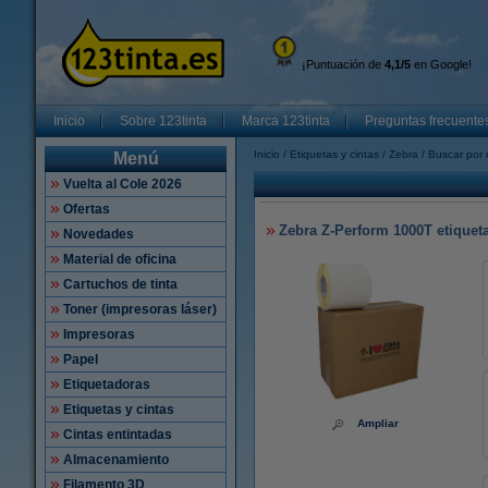
¡Puntuación de
4,1/5
en Google!
Inicio
Sobre 123tinta
Marca 123tinta
Preguntas frecuente
Inicio
Etiquetas y cintas
Zebra
Buscar por 
Menú
Vuelta al Cole 2026
Ofertas
Zebra Z-Perform 1000T etiquetas
Novedades
Material de oficina
Cartuchos de tinta
Toner (impresoras láser)
Impresoras
Papel
Etiquetadoras
Etiquetas y cintas
Ampliar
Cintas entintadas
Almacenamiento
Filamento 3D