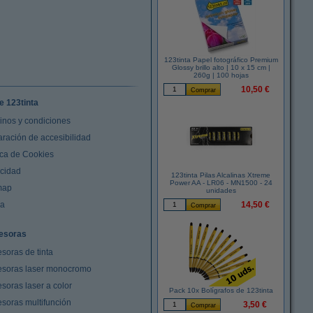
123tinta Papel fotográfico Premium
Glossy brillo alto | 10 x 15 cm |
260g | 100 hojas
10,50 €
e 123tinta
inos y condiciones
aración de accesibilidad
ica de Cookies
acidad
123tinta Pilas Alcalinas Xtreme
Power AA - LR06 - MN1500 - 24
map
unidades
da
14,50 €
esoras
soras de tinta
esoras laser monocromo
soras laser a color
Pack 10x Bolígrafos de 123tinta
esoras multifunción
3,50 €