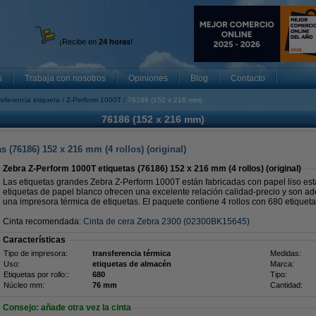
¡Recibe en
24 horas
!
s
Trabaja con nosotros
Opiniones
Blog
Contacto
referencia etiqueta
Z-Perform 1000T
76186 (152 x 216 mm)
76186 (152 x 216 mm)
 (76186) 152 x 216 mm (4 rollos) (original)
Zebra Z-Perform 1000T etiquetas (76186) 152 x 216 mm (4 rollos) (original)
Las etiquetas grandes Zebra Z-Perform 1000T están fabricadas con papel liso est
etiquetas de papel blanco ofrecen una excelente relación calidad-precio y son 
una impresora térmica de etiquetas. El paquete contiene 4 rollos con 680 etiquet
Cinta recomendada:
Cinta de cera Zebra 2300 (02300BK15645)
Características
Tipo de impresora:
transferencia térmica
Medidas:
Uso:
etiquetas de almacén
Marca:
Etiquetas por rollo::
680
Tipo:
Núcleo mm:
76 mm
Cantidad:
Consejo: añade otra vez la cinta