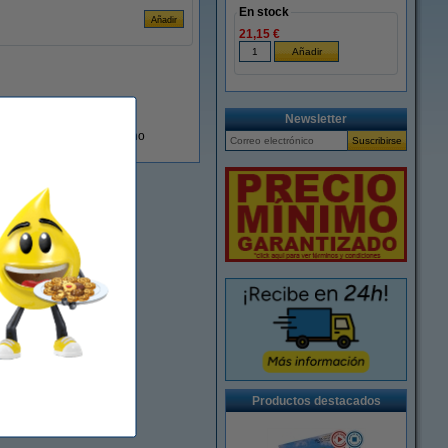
En stock
21,15 €
Newsletter
En almacén externo
Productos destacados