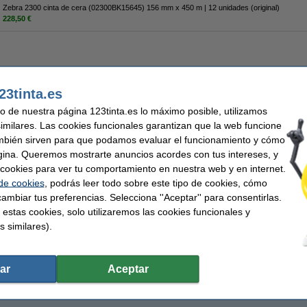
Zebra 2300 cinta de cera (02300BK15645) 156 mm x 450 m | 12 unidades (original)
228,50 €
117,50 €
23tinta.es
7,11 € Excl. 21% IVA
uso de nuestra página 123tinta.es lo máximo posible, utilizamos
similares. Las cookies funcionales garantizan que la web funcione
mbién sirven para que podamos evaluar el funcionamiento y cómo
gina. Queremos mostrarte anuncios acordes con tus intereses, y
ar cookies para ver tu comportamiento en nuestra web y en internet.
 de cookies
, podrás leer todo sobre este tipo de cookies, cómo
ambiar tus preferencias. Selecciona ''Aceptar'' para consentirlas.
 estas cookies, solo utilizaremos las cookies funcionales y
s similares).
ar
Aceptar