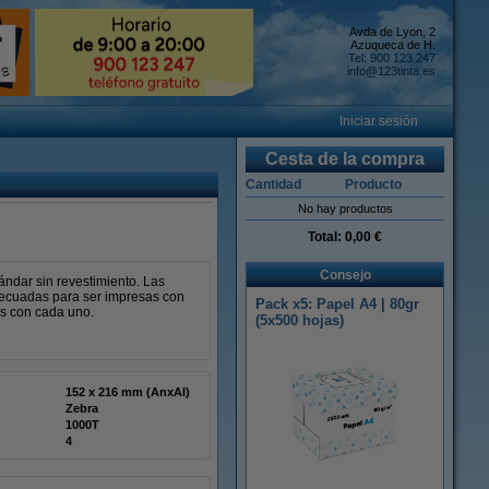
Avda de Lyon, 2
Azuqueca de H.
Tel: 900 123 247
info@123tinta.es
Iniciar sesión
Cesta de la compra
Cantidad
Producto
No hay productos
Total:
0,00 €
Consejo
ándar sin revestimiento. Las
adecuadas para ser impresas con
Pack x5: Papel A4 | 80gr
as con cada uno.
(5x500 hojas)
152 x 216 mm (AnxAl)
Zebra
1000T
4