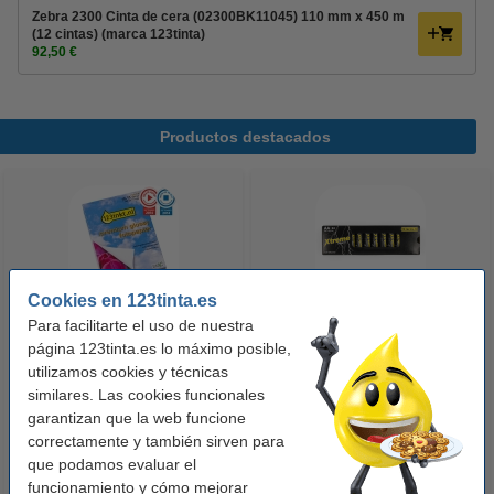
Zebra 2300 Cinta de cera (02300BK11045) 110 mm x 450 m
(12 cintas) (marca 123tinta)
92,50 €
Productos destacados
Cookies en 123tinta.es
Para facilitarte el uso de nuestra
123tinta Papel fotográfico
123tinta Pilas Alcalinas Xtreme
página 123tinta.es lo máximo posible,
Premium Glossy brillo alto | 10 x
Power AA - LR06 - MN1500 - 24
utilizamos cookies y técnicas
similares. Las cookies funcionales
15 cm | 260g | 100 hojas
unidades
garantizan que la web funcione
10,50 €
14,50 €
Incl. 21% IVA
Incl. 21% IVA
correctamente y también sirven para
que podamos evaluar el
funcionamiento y cómo mejorar