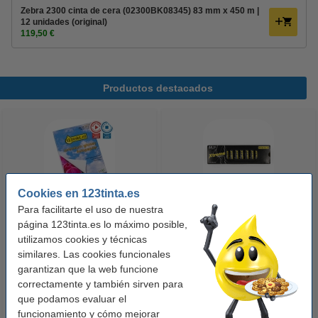
Zebra 2300 cinta de cera (02300BK08345) 83 mm x 450 m |
12 unidades (original)
119,50 €
Productos destacados
Cookies en 123tinta.es
Para facilitarte el uso de nuestra
123tinta Papel fotográfico
123tinta Pilas Alcalinas Xtreme
página 123tinta.es lo máximo posible,
Premium Glossy brillo alto | 10 x
Power AA - LR06 - MN1500 - 24
utilizamos cookies y técnicas
similares. Las cookies funcionales
15 cm | 260g | 100 hojas
unidades
garantizan que la web funcione
10,50 €
14,50 €
Incl. 21% IVA
Incl. 21% IVA
correctamente y también sirven para
que podamos evaluar el
funcionamiento y cómo mejorar