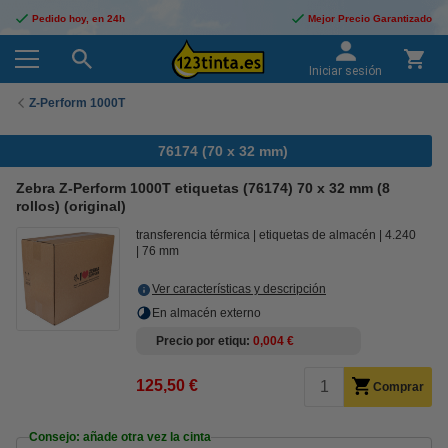
Pedido hoy, en 24h
Mejor Precio Garantizado
Iniciar sesión
Z-Perform 1000T
76174 (70 x 32 mm)
Zebra Z-Perform 1000T etiquetas (76174) 70 x 32 mm (8
rollos) (original)
transferencia térmica
etiquetas de almacén
4.240
76 mm
Ver características y descripción
En almacén externo
Precio por etiqu
0,004 €
125,50 €
Comprar
Consejo: añade otra vez la cinta