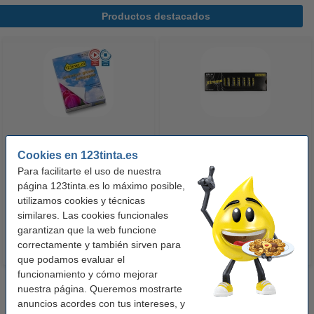
Productos destacados
123tinta Papel fotográfico
123tinta Pilas Alcalinas Xtreme
Cookies en 123tinta.es
Premium Glossy brillo alto | 10 x
Power AA - LR06 - MN1500 - 24
Para facilitarte el uso de nuestra
15 cm | 260g | 100 hojas
unidades
página 123tinta.es lo máximo posible,
10,50 €
14,50 €
utilizamos cookies y técnicas
Incl. 21% IVA
Incl. 21% IVA
similares. Las cookies funcionales
garantizan que la web funcione
correctamente y también sirven para
que podamos evaluar el
funcionamiento y cómo mejorar
nuestra página. Queremos mostrarte
anuncios acordes con tus intereses, y