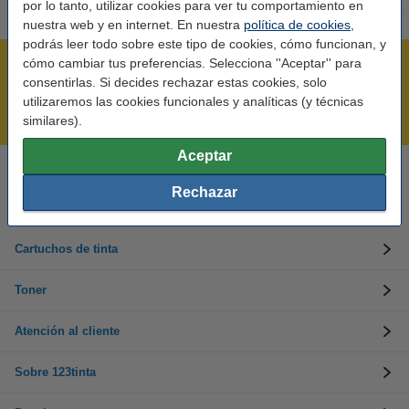
por lo tanto, utilizar cookies para ver tu comportamiento en
nuestra web y en internet. En nuestra
política de cookies
,
podrás leer todo sobre este tipo de cookies, cómo funcionan, y
cómo cambiar tus preferencias. Selecciona ''Aceptar'' para
Rápido y sencillo
consentirlas. Si decides rechazar estas cookies, solo
¡Recibe en 24 horas!
utilizaremos las cookies funcionales y analíticas (y técnicas
Mejor Precio Garantizado
similares).
Aceptar
Llámanos al 900 123 247
Rechazar
En días laborables de 09:00 a 20:00.
Cartuchos de tinta
Toner
Atención al cliente
Sobre 123tinta