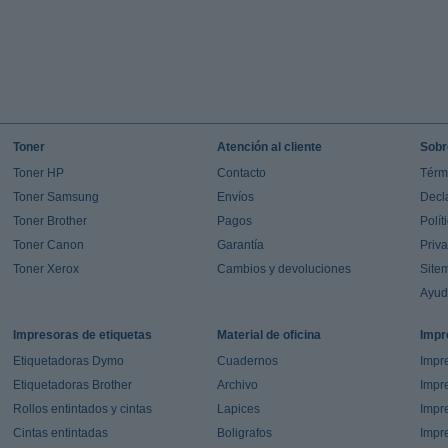
Toner
Atención al cliente
Sobr
Toner HP
Contacto
Térm
Toner Samsung
Envíos
Decl
Toner Brother
Pagos
Polít
Toner Canon
Garantía
Priv
Toner Xerox
Cambios y devoluciones
Site
Ayu
Impresoras de etiquetas
Material de oficina
Impr
Etiquetadoras Dymo
Cuadernos
Impre
Etiquetadoras Brother
Archivo
Impr
Rollos entintados y cintas
Lapices
Impre
Cintas entintadas
Boligrafos
Impr