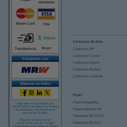
reembolso
Master Card
Visa
Cartuchos de tinta
Bizum
Transferencia
Cartuchos HP
Cartuchos Canon
Trabajamos con:
Cartuchos Epson
Cartuchos Brother
Cartuchos Lexmark
Síguenos en redes:
Papel
Papel fotográfico
Este sitio está protegido por
reCAPTCHA y se aplican la
Política
Papel estándar A4
de privacidad
y los
términos de
servicio de Google
.
Filamento 3D PETG
This site is protected by
Filamento 3D PLA
reCAPTCHA and the Google
Privacy Policy
and
Terms of Service