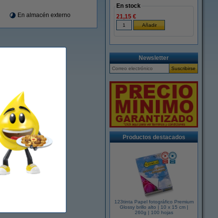
En stock
En almacén externo
21,15 €
Newsletter
Productos destacados
123tinta Papel fotográfico Premium
Glossy brillo alto | 10 x 15 cm |
260g | 100 hojas