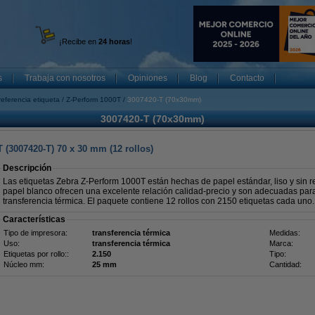
¡Recibe en
24 horas
!
s
Trabaja con nosotros
Opiniones
Blog
Contacto
referencia etiqueta
Z-Perform 1000T
3007420-T (70x30mm)
3007420-T (70x30mm)
 (3007420-T) 70 x 30 mm (12 rollos)
Descripción
Las etiquetas Zebra Z-Perform 1000T están hechas de papel estándar, liso y sin r
papel blanco ofrecen una excelente relación calidad-precio y son adecuadas par
transferencia térmica. El paquete contiene 12 rollos con 2150 etiquetas cada uno.
Características
Tipo de impresora:
transferencia térmica
Medidas:
Uso:
transferencia térmica
Marca:
Etiquetas por rollo::
2.150
Tipo:
Núcleo mm:
25 mm
Cantidad: