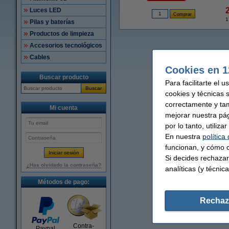
Luces LED
1
Pilas y baterías
Productos de limpieza
Accesorios tecnológicos
Cables
Cookies en 1
Buscar producto
Para facilitarte el 
Buscar
cookies y técnicas 
correctamente y ta
Mi cuenta
mejorar nuestra pá
por lo tanto, utiliz
En nuestra
política
funcionan, y cómo c
Si decides rechazar
¿Has olvidado la contraseña?
analíticas (y técnica
Métodos de pago:
Rechaz
Contra-
Paypal