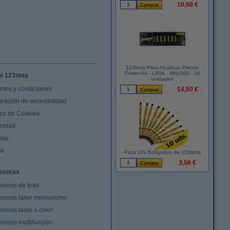
10,50 €
123tinta Pilas Alcalinas Xtreme
Power AA - LR06 - MN1500 - 24
e 123tinta
unidades
inos y condiciones
14,50 €
aración de accesibilidad
ica de Cookies
acidad
map
da
Pack 10x Bolígrafos de 123tinta
3,50 €
esoras
soras de tinta
esoras laser monocromo
soras laser a color
esoras multifunción