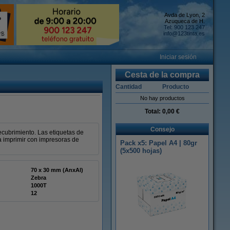
Avda de Lyon, 2
Azuqueca de H.
Tel: 900 123 247
info@123tinta.es
Iniciar sesión
Cesta de la compra
Cantidad
Producto
No hay productos
Total:
0,00 €
Consejo
ecubrimiento. Las etiquetas de
a imprimir con impresoras de
Pack x5: Papel A4 | 80gr
(5x500 hojas)
70 x 30 mm (AnxAl)
Zebra
1000T
12