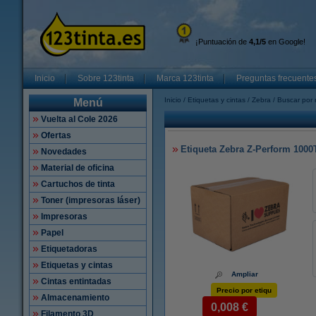
¡Puntuación de
4,1/5
en Google!
Inicio
Sobre 123tinta
Marca 123tinta
Preguntas frecuente
Inicio
Etiquetas y cintas
Zebra
Buscar por 
Menú
Vuelta al Cole 2026
Ofertas
Etiqueta Zebra Z-Perform 1000T
Novedades
Material de oficina
Cartuchos de tinta
Toner (impresoras láser)
Impresoras
Papel
Etiquetadoras
Etiquetas y cintas
Ampliar
Cintas entintadas
Precio por etiqu
Almacenamiento
0,008 €
Filamento 3D