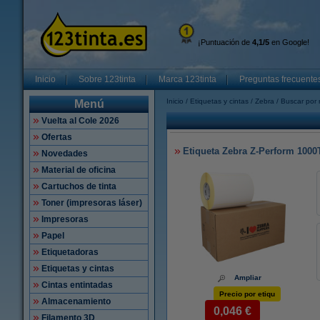
¡Puntuación de
4,1/5
en Google!
Inicio
Sobre 123tinta
Marca 123tinta
Preguntas frecuente
Inicio
Etiquetas y cintas
Zebra
Buscar por 
Menú
Vuelta al Cole 2026
Ofertas
Etiqueta Zebra Z-Perform 1000T
Novedades
Material de oficina
Cartuchos de tinta
Toner (impresoras láser)
Impresoras
Papel
Etiquetadoras
Etiquetas y cintas
Ampliar
Cintas entintadas
Precio por etiqu
Almacenamiento
0,046 €
Filamento 3D