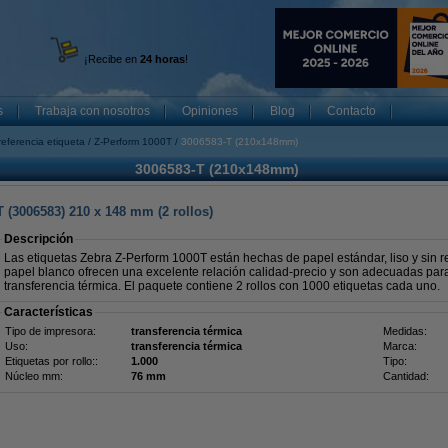
¡Recibe en
24 horas
!
s
Trabaja con nosotros
Opiniones
Blog
Contacto
referencia etiqueta
Z-Perform 1000T
3006583-T (210x148mm)
3006583-T (210x148mm)
 (3006583) 210 x 148 mm (2 rollos)
Descripción
Las etiquetas Zebra Z-Perform 1000T están hechas de papel estándar, liso y sin r
papel blanco ofrecen una excelente relación calidad-precio y son adecuadas par
transferencia térmica. El paquete contiene 2 rollos con 1000 etiquetas cada uno.
Características
Tipo de impresora:
transferencia térmica
Medidas:
Uso:
transferencia térmica
Marca:
Etiquetas por rollo::
1.000
Tipo:
Núcleo mm:
76 mm
Cantidad: