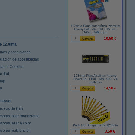
123tinta Papel fotográfico Premium
Glossy brillo alto | 10 x 15 cm |
260g | 100 hojas
10,50 €
e 123tinta
inos y condiciones
aración de accesibilidad
ica de Cookies
acidad
123tinta Pilas Alcalinas Xtreme
Power AA - LR06 - MN1500 - 24
map
unidades
da
14,50 €
esoras
soras de tinta
esoras laser monocromo
soras laser a color
Pack 10x Bolígrafos de 123tinta
esoras multifunción
3,50 €