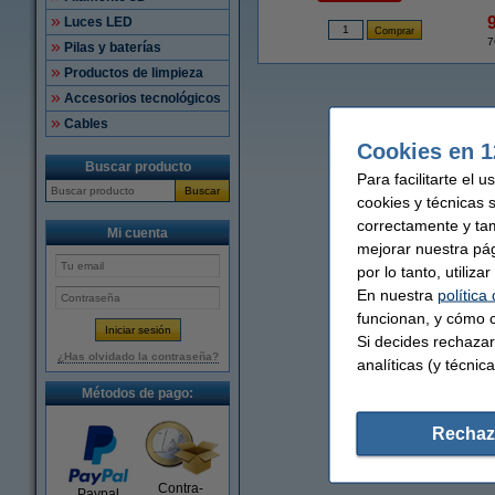
Luces LED
7
Pilas y baterías
Productos de limpieza
Accesorios tecnológicos
Cables
Cookies en 1
Buscar producto
Para facilitarte el 
Buscar
cookies y técnicas 
correctamente y ta
Mi cuenta
mejorar nuestra pá
por lo tanto, utiliz
En nuestra
política
funcionan, y cómo c
Si decides rechazar
¿Has olvidado la contraseña?
analíticas (y técnica
Métodos de pago:
Rechaz
Contra-
Paypal