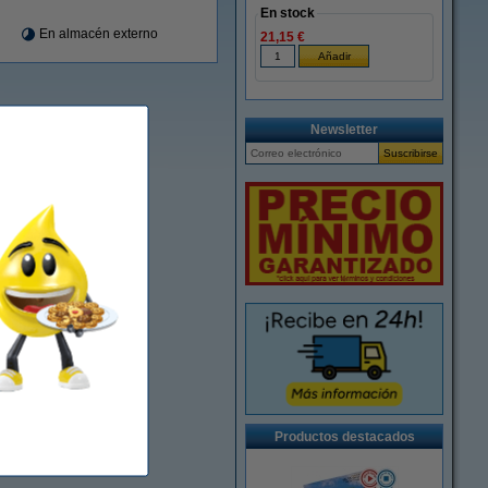
En stock
En almacén externo
21,15 €
Newsletter
Productos destacados