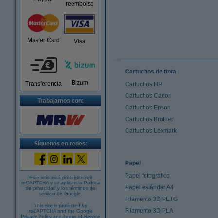
reembolso
Master Card
Visa
Cartuchos de tinta
Bizum
Transferencia
Cartuchos HP
Cartuchos Canon
Trabajamos con:
Cartuchos Epson
Cartuchos Brother
Cartuchos Lexmark
Síguenos en redes:
Papel
Papel fotográfico
Este sitio está protegido por
reCAPTCHA y se aplican la
Política
Papel estándar A4
de privacidad
y los
términos de
servicio de Google
.
Filamento 3D PETG
This site is protected by
Filamento 3D PLA
reCAPTCHA and the Google
Privacy Policy
and
Terms of Service