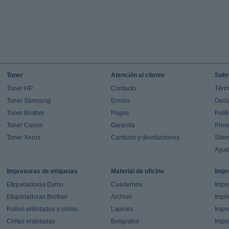
Toner
Atención al cliente
Sobr
Toner HP
Contacto
Térm
Toner Samsung
Envíos
Decl
Toner Brother
Pagos
Polít
Toner Canon
Garantía
Priv
Toner Xerox
Cambios y devoluciones
Site
Ayu
Impresoras de etiquetas
Material de oficina
Impr
Etiquetadoras Dymo
Cuadernos
Impre
Etiquetadoras Brother
Archivo
Impr
Rollos entintados y cintas
Lapices
Impre
Cintas entintadas
Boligrafos
Impr