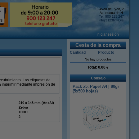
Avda de Lyon, 2
Azuqueca de H.
Tel: 900 123 247
info@123tinta.es
Iniciar sesión
Cesta de la compra
Cantidad
Producto
No hay productos
Total:
0,00 €
Consejo
ecubrimiento. Las etiquetas de
a imprimir mediante impresión de
Pack x5: Papel A4 | 80gr
(5x500 hojas)
210 x 148 mm (AnxAl)
Zebra
1000T
2