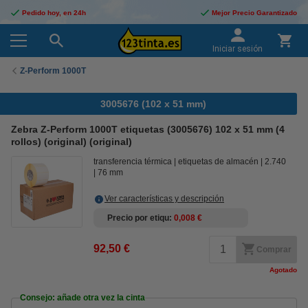
Pedido hoy, en 24h
Mejor Precio Garantizado
Iniciar sesión
Z-Perform 1000T
3005676 (102 x 51 mm)
Zebra Z-Perform 1000T etiquetas (3005676) 102 x 51 mm (4
rollos) (original) (original)
transferencia térmica
etiquetas de almacén
2.740
76 mm
Ver características y descripción
Precio por etiqu
0,008 €
92,50 €
Comprar
Agotado
Consejo: añade otra vez la cinta