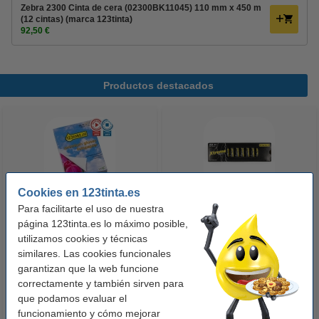
Zebra 2300 Cinta de cera (02300BK11045) 110 mm x 450 m
(12 cintas) (marca 123tinta)
92,50 €
Productos destacados
Cookies en 123tinta.es
Para facilitarte el uso de nuestra
123tinta Papel fotográfico
123tinta Pilas Alcalinas Xtreme
página 123tinta.es lo máximo posible,
Premium Glossy brillo alto | 10 x
Power AA - LR06 - MN1500 - 24
utilizamos cookies y técnicas
15 cm | 260g | 100 hojas
unidades
similares. Las cookies funcionales
garantizan que la web funcione
10,50 €
14,50 €
Incl. 21% IVA
Incl. 21% IVA
correctamente y también sirven para
que podamos evaluar el
funcionamiento y cómo mejorar