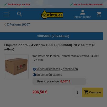
Pedido hoy, en 24h
Mejor Precio Garantizado
Iniciar sesión
Z-Perform 1000T
3005668 (70x44mm)
Etiqueta Zebra Z-Perform 1000T (3005668) 70 x 44 mm (8
rollos)
transferencia térmica
transferencia térmica
3.700
76 mm
Ver características y descripción
En almacén externo
Precio por etiqu
0,007 €
206,50 €
Comprar