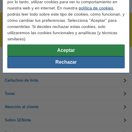
por lo tanto, utilizar cookies para ver tu comportamiento en
nuestra web y en internet. En nuestra
política de cookies
,
podrás leer todo sobre este tipo de cookies, cómo funcionan, y
cómo cambiar tus preferencias. Selecciona ''Aceptar'' para
Rápido y sencillo
consentirlas. Si decides rechazar estas cookies, solo
¡Recibe en 24 horas!
utilizaremos las cookies funcionales y analíticas (y técnicas
Mejor Precio Garantizado
similares).
Aceptar
Llámanos al 900 123 247
Rechazar
En días laborables de 09:00 a 20:00.
Cartuchos de tinta
Toner
Atención al cliente
Sobre 123tinta