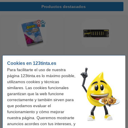
Productos destacados
123tinta Papel fotográfico
123tinta Pilas Alcalinas Xtreme
Cookies en 123tinta.es
Premium Glossy brillo alto | 10 x
Power AA - LR06 - MN1500 - 24
Para facilitarte el uso de nuestra
15 cm | 260g | 100 hojas
unidades
página 123tinta.es lo máximo posible,
10,50 €
14,50 €
utilizamos cookies y técnicas
Incl. 21% IVA
Incl. 21% IVA
similares. Las cookies funcionales
garantizan que la web funcione
correctamente y también sirven para
que podamos evaluar el
funcionamiento y cómo mejorar
nuestra página. Queremos mostrarte
anuncios acordes con tus intereses, y