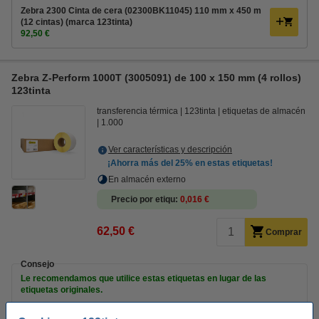
Zebra 2300 Cinta de cera (02300BK11045) 110 mm x 450 m
(12 cintas) (marca 123tinta)
92,50 €
Zebra Z-Perform 1000T (3005091) de 100 x 150 mm (4 rollos)
123tinta
transferencia térmica
123tinta
etiquetas de almacén
1.000
Ver características y descripción
¡Ahorra más del
25%
en estas etiquetas!
En almacén externo
Precio por etiqu
0,016 €
62,50 €
Comprar
Consejo
Le recomendamos que utilice estas etiquetas en lugar de las
etiquetas originales.