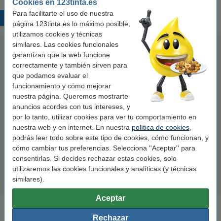
Cookies en 123tinta.es
Para facilitarte el uso de nuestra
Productos destacados
página 123tinta.es lo máximo posible,
utilizamos cookies y técnicas
similares. Las cookies funcionales
garantizan que la web funcione
correctamente y también sirven para
que podamos evaluar el
funcionamiento y cómo mejorar
nuestra página. Queremos mostrarte
anuncios acordes con tus intereses, y
123tinta Papel fotográfico
123tinta Pilas Alcalinas Xtreme
por lo tanto, utilizar cookies para ver tu comportamiento en
Premium Glossy brillo alto | 10 x
Power AA - LR06 - MN1500 - 24
nuestra web y en internet. En nuestra
política de cookies
,
15 cm | 260g | 100 hojas
unidades
podrás leer todo sobre este tipo de cookies, cómo funcionan, y
10,50 €
14,50 €
Incl. 21% IVA
Incl. 21% IVA
cómo cambiar tus preferencias. Selecciona ''Aceptar'' para
consentirlas. Si decides rechazar estas cookies, solo
utilizaremos las cookies funcionales y analíticas (y técnicas
similares).
Aceptar
Rechazar