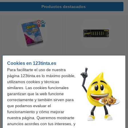
Productos destacados
123tinta Papel fotográfico
123tinta Pilas Alcalinas Xtreme
Cookies en 123tinta.es
Premium Glossy brillo alto | 10 x
Power AA - LR06 - MN1500 - 24
Para facilitarte el uso de nuestra
15 cm | 260g | 100 hojas
unidades
página 123tinta.es lo máximo posible,
10,50 €
14,50 €
utilizamos cookies y técnicas
Incl. 21% IVA
Incl. 21% IVA
similares. Las cookies funcionales
garantizan que la web funcione
correctamente y también sirven para
que podamos evaluar el
funcionamiento y cómo mejorar
nuestra página. Queremos mostrarte
anuncios acordes con tus intereses, y