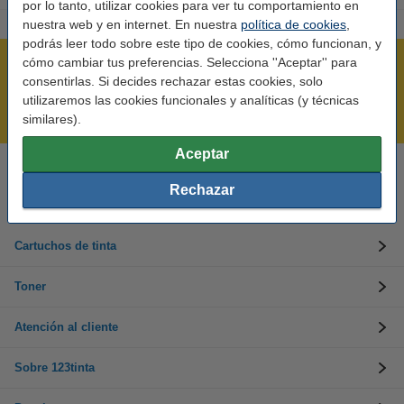
por lo tanto, utilizar cookies para ver tu comportamiento en
nuestra web y en internet. En nuestra
política de cookies
,
podrás leer todo sobre este tipo de cookies, cómo funcionan, y
cómo cambiar tus preferencias. Selecciona ''Aceptar'' para
Rápido y sencillo
consentirlas. Si decides rechazar estas cookies, solo
¡Recibe en 24 horas!
utilizaremos las cookies funcionales y analíticas (y técnicas
Mejor Precio Garantizado
similares).
Aceptar
Llámanos al 900 123 247
Rechazar
En días laborables de 09:00 a 20:00.
Cartuchos de tinta
Toner
Atención al cliente
Sobre 123tinta