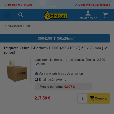
Pedido hoy, en 24h
Mejor Precio Garantizado
Iniciar sesión
Z-Perform 1000T
3004190-T (50x26mm)
Etiqueta Zebra Z-Perform 1000T (3004190-T) 50 x 26 mm (12
rollos)
transferencia térmica
transferencia térmica
2.720
25 mm
Ver características y descripción
En almacén externo
Precio por etiqu
0,007 €
217,50 €
Comprar