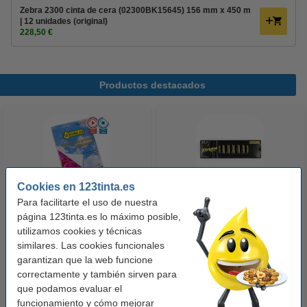
Zebra 2300 cinta de cera (02300BK15645) 156 mm x 450 m
| 12 unidades (original)
228,50 €
Productos destacados
Cookies en 123tinta.es
Para facilitarte el uso de nuestra
123tinta Papel fotográfico
123tinta Pilas Alcalinas Xtreme
página 123tinta.es lo máximo posible,
Premium Glossy brillo alto | 10 x
Power AA - LR06 - MN1500 - 24
utilizamos cookies y técnicas
similares. Las cookies funcionales
15 cm | 260g | 100 hojas
unidades
garantizan que la web funcione
10,50 €
14,50 €
Incl. 21% IVA
Incl. 21% IVA
correctamente y también sirven para
que podamos evaluar el
funcionamiento y cómo mejorar