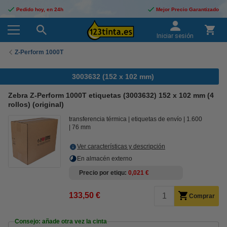
Pedido hoy, en 24h
Mejor Precio Garantizado
Iniciar sesión
Z-Perform 1000T
3003632 (152 x 102 mm)
Zebra Z-Perform 1000T etiquetas (3003632) 152 x 102 mm (4
rollos) (original)
transferencia térmica
etiquetas de envío
1.600
76 mm
Ver características y descripción
En almacén externo
Precio por etiqu
0,021 €
133,50 €
Comprar
Consejo: añade otra vez la cinta