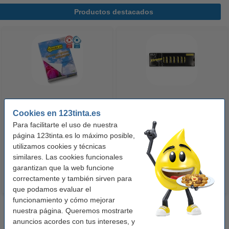
Productos destacados
123tinta Papel fotográfico
123tinta Pilas Alcalinas Xtreme
Cookies en 123tinta.es
Premium Glossy brillo alto | 10 x
Power AA - LR06 - MN1500 - 24
Para facilitarte el uso de nuestra
15 cm | 260g | 100 hojas
unidades
página 123tinta.es lo máximo posible,
10,50 €
14,50 €
utilizamos cookies y técnicas
Incl. 21% IVA
Incl. 21% IVA
similares. Las cookies funcionales
garantizan que la web funcione
correctamente y también sirven para
que podamos evaluar el
funcionamiento y cómo mejorar
nuestra página. Queremos mostrarte
anuncios acordes con tus intereses, y