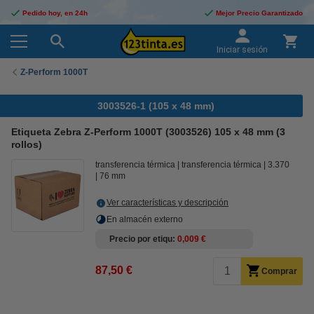
Pedido hoy, en 24h
Mejor Precio Garantizado
Iniciar sesión
Z-Perform 1000T
3003526-1 (105 x 48 mm)
Etiqueta Zebra Z-Perform 1000T (3003526) 105 x 48 mm (3
rollos)
transferencia térmica
transferencia térmica
3.370
76 mm
Ver características y descripción
En almacén externo
Precio por etiqu
0,009 €
87,50 €
Comprar