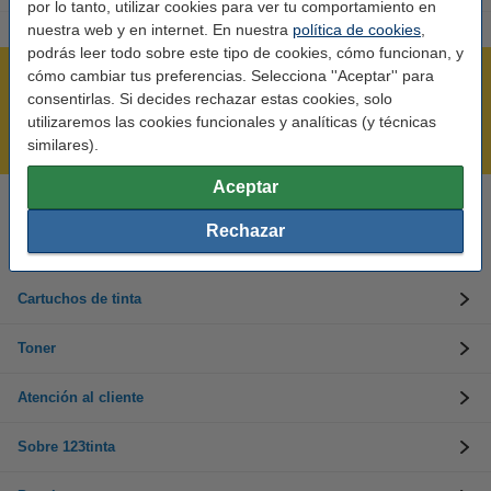
por lo tanto, utilizar cookies para ver tu comportamiento en
nuestra web y en internet. En nuestra
política de cookies
,
podrás leer todo sobre este tipo de cookies, cómo funcionan, y
cómo cambiar tus preferencias. Selecciona ''Aceptar'' para
Rápido y sencillo
consentirlas. Si decides rechazar estas cookies, solo
¡Recibe en 24 horas!
utilizaremos las cookies funcionales y analíticas (y técnicas
Mejor Precio Garantizado
similares).
Aceptar
Llámanos al 900 123 247
Rechazar
En días laborables de 09:00 a 20:00.
Cartuchos de tinta
Toner
Atención al cliente
Sobre 123tinta