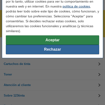
por lo tanto, utilizar cookies para ver tu comportamiento en
nuestra web y en internet. En nuestra
política de cookies
,
podrás leer todo sobre este tipo de cookies, cómo funcionan, y
cómo cambiar tus preferencias. Selecciona ''Aceptar'' para
Rápido y sencillo
consentirlas. Si decides rechazar estas cookies, solo
¡Recibe en 24 horas!
utilizaremos las cookies funcionales y analíticas (y técnicas
Mejor Precio Garantizado
similares).
Aceptar
Llámanos al 900 123 247
Rechazar
En días laborables de 09:00 a 20:00.
Cartuchos de tinta
Toner
Atención al cliente
Sobre 123tinta