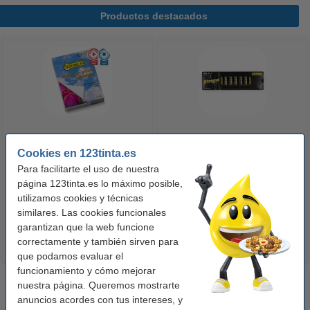
Productos destacados
123tinta Papel fotográfico
123tinta Pilas Alcalinas Xtreme
Cookies en 123tinta.es
Premium Glossy brillo alto | 10 x
Power AA - LR06 - MN1500 - 24
Para facilitarte el uso de nuestra
15 cm | 260g | 100 hojas
unidades
página 123tinta.es lo máximo posible,
10,50 €
14,50 €
utilizamos cookies y técnicas
Incl. 21% IVA
Incl. 21% IVA
similares. Las cookies funcionales
garantizan que la web funcione
correctamente y también sirven para
que podamos evaluar el
funcionamiento y cómo mejorar
nuestra página. Queremos mostrarte
anuncios acordes con tus intereses, y