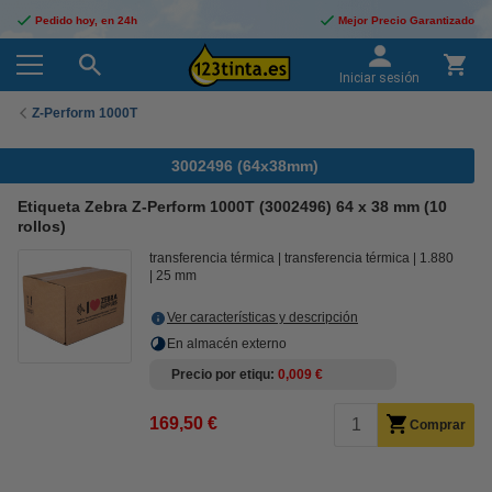
Pedido hoy, en 24h
Mejor Precio Garantizado
Iniciar sesión
Z-Perform 1000T
3002496 (64x38mm)
Etiqueta Zebra Z-Perform 1000T (3002496) 64 x 38 mm (10
rollos)
transferencia térmica
transferencia térmica
1.880
25 mm
Ver características y descripción
En almacén externo
Precio por etiqu
0,009 €
169,50 €
Comprar