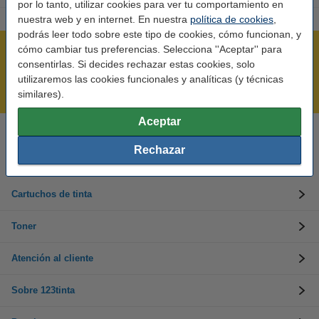
por lo tanto, utilizar cookies para ver tu comportamiento en
nuestra web y en internet. En nuestra
política de cookies
,
podrás leer todo sobre este tipo de cookies, cómo funcionan, y
cómo cambiar tus preferencias. Selecciona ''Aceptar'' para
Rápido y sencillo
consentirlas. Si decides rechazar estas cookies, solo
¡Recibe en 24 horas!
utilizaremos las cookies funcionales y analíticas (y técnicas
Mejor Precio Garantizado
similares).
Aceptar
Llámanos al 900 123 247
Rechazar
En días laborables de 09:00 a 20:00.
Cartuchos de tinta
Toner
Atención al cliente
Sobre 123tinta