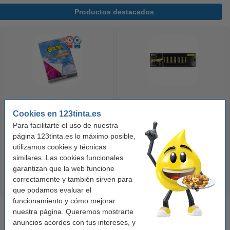
Productos destacados
123tinta Papel fotográfico
123tinta Pilas Alcalinas Xtreme
Cookies en 123tinta.es
Premium Glossy brillo alto | 10 x
Power AA - LR06 - MN1500 - 24
Para facilitarte el uso de nuestra
15 cm | 260g | 100 hojas
unidades
página 123tinta.es lo máximo posible,
10,50 €
14,50 €
utilizamos cookies y técnicas
Incl. 21% IVA
Incl. 21% IVA
similares. Las cookies funcionales
garantizan que la web funcione
correctamente y también sirven para
que podamos evaluar el
funcionamiento y cómo mejorar
nuestra página. Queremos mostrarte
anuncios acordes con tus intereses, y