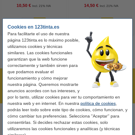
10,50 €
14,50 €
Incl. 21% IVA
Incl. 21% IVA
Cookies en 123tinta.es
Para facilitarte el uso de nuestra
página 123tinta.es lo máximo posible,
utilizamos cookies y técnicas
similares. Las cookies funcionales
garantizan que la web funcione
correctamente y también sirven para
que podamos evaluar el
Rápido y sencillo
funcionamiento y cómo mejorar
nuestra página. Queremos mostrarte
¡Recibe en 24 horas!
anuncios acordes con tus intereses, y
Mejor Precio Garantizado
por lo tanto, utilizar cookies para ver tu comportamiento en
nuestra web y en internet. En nuestra
política de cookies
,
podrás leer todo sobre este tipo de cookies, cómo funcionan, y
Llámanos al 900 123 247
cómo cambiar tus preferencias. Selecciona ''Aceptar'' para
En días laborables de 09:00 a 20:00.
consentirlas. Si decides rechazar estas cookies, solo
utilizaremos las cookies funcionales y analíticas (y técnicas