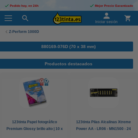
Pedido hoy, en 24h
Mejor Precio Garantizado
Iniciar sesión
Z-Perform 1000D
880169-076D (70 x 38 mm)
Productos destacados
123tinta Papel fotográfico
123tinta Pilas Alcalinas Xtreme
Premium Glossy brillo alto | 10 x
Power AA - LR06 - MN1500 - 24
15 cm | 260g | 100 hojas
unidades