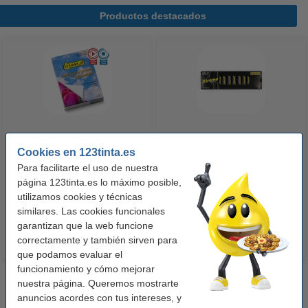
Productos destacados
123tinta Papel fotográfico
123tinta Pilas Alcalinas Xtreme
Cookies en 123tinta.es
Premium Glossy brillo alto | 10 x
Power AA - LR06 - MN1500 - 24
Para facilitarte el uso de nuestra
15 cm | 260g | 100 hojas
unidades
página 123tinta.es lo máximo posible,
10,50 €
14,50 €
utilizamos cookies y técnicas
Incl. 21% IVA
Incl. 21% IVA
similares. Las cookies funcionales
garantizan que la web funcione
correctamente y también sirven para
que podamos evaluar el
funcionamiento y cómo mejorar
nuestra página. Queremos mostrarte
anuncios acordes con tus intereses, y