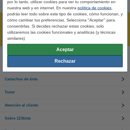
por lo tanto, utilizar cookies para ver tu comportamiento en
nuestra web y en internet. En nuestra
política de cookies
,
podrás leer todo sobre este tipo de cookies, cómo funcionan, y
cómo cambiar tus preferencias. Selecciona ''Aceptar'' para
Rápido y sencillo
consentirlas. Si decides rechazar estas cookies, solo
¡Recibe en 24 horas!
utilizaremos las cookies funcionales y analíticas (y técnicas
Mejor Precio Garantizado
similares).
Aceptar
Llámanos al 900 123 247
Rechazar
En días laborables de 09:00 a 20:00.
Cartuchos de tinta
Toner
Atención al cliente
Sobre 123tinta