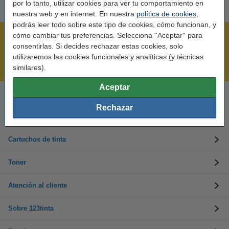
por lo tanto, utilizar cookies para ver tu comportamiento en
nuestra web y en internet. En nuestra
política de cookies
,
podrás leer todo sobre este tipo de cookies, cómo funcionan, y
cómo cambiar tus preferencias. Selecciona ''Aceptar'' para
Rápido y sencillo
consentirlas. Si decides rechazar estas cookies, solo
¡Recibe en 24 horas!
utilizaremos las cookies funcionales y analíticas (y técnicas
Mejor Precio Garantizado
similares).
Aceptar
Llámanos al 900 123 247
Rechazar
En días laborables de 09:00 a 20:00.
Cartuchos de tinta
Toner
Atención al cliente
Sobre 123tinta