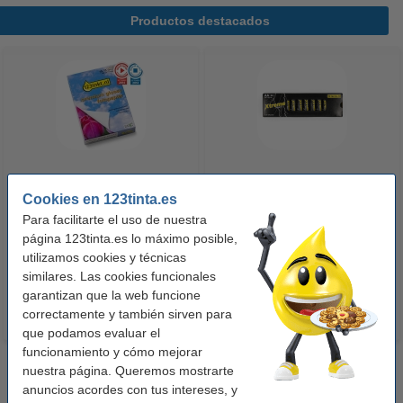
Productos destacados
123tinta Papel fotográfico
123tinta Pilas Alcalinas Xtreme
Cookies en 123tinta.es
Premium Glossy brillo alto | 10 x
Power AA - LR06 - MN1500 - 24
Para facilitarte el uso de nuestra
15 cm | 260g | 100 hojas
unidades
página 123tinta.es lo máximo posible,
10,50 €
14,50 €
utilizamos cookies y técnicas
Incl. 21% IVA
Incl. 21% IVA
similares. Las cookies funcionales
garantizan que la web funcione
correctamente y también sirven para
que podamos evaluar el
funcionamiento y cómo mejorar
nuestra página. Queremos mostrarte
anuncios acordes con tus intereses, y