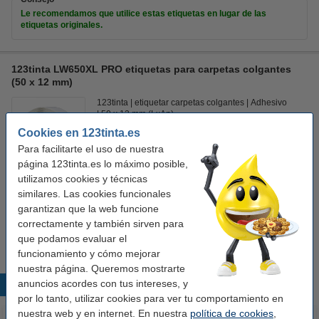
Le recomendamos que utilice estas etiquetas en lugar de las
etiquetas originales.
123tinta LW650XL PRO etiquetas para carpetas colgantes
(50 x 12 mm)
123tinta
etiquetar carpetas colgantes
Adhesivo
50 x 12 mm (LxAn)
Cookies en 123tinta.es
Ver características y descripción
Para facilitarte el uso de nuestra
En stock
página 123tinta.es lo máximo posible,
¡Recíbelo en 24 horas!
utilizamos cookies y técnicas
Precio por etiqu
0,039 €
similares. Las cookies funcionales
garantizan que la web funcione
correctamente y también sirven para
8,50 €
Comprar
que podamos evaluar el
funcionamiento y cómo mejorar
nuestra página. Queremos mostrarte
anuncios acordes con tus intereses, y
Productos destacados
por lo tanto, utilizar cookies para ver tu comportamiento en
nuestra web y en internet. En nuestra
política de cookies
,