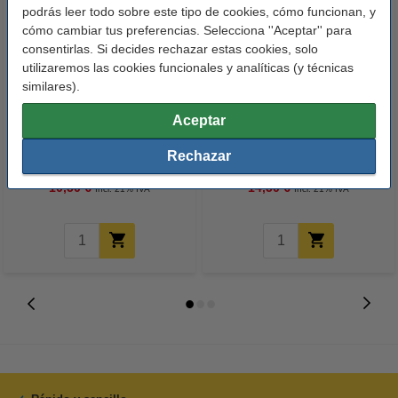
podrás leer todo sobre este tipo de cookies, cómo funcionan, y
cómo cambiar tus preferencias. Selecciona ''Aceptar'' para
consentirlas. Si decides rechazar estas cookies, solo
utilizaremos las cookies funcionales y analíticas (y técnicas
similares).
Aceptar
123tinta Papel fotográfico
123tinta Pilas Alcalinas Xtreme
Premium Glossy brillo alto | 10 x
Power AA - LR06 - MN1500 - 24
Rechazar
15 cm | 260g | 100 hojas
unidades
10,50 €
14,50 €
Incl. 21% IVA
Incl. 21% IVA