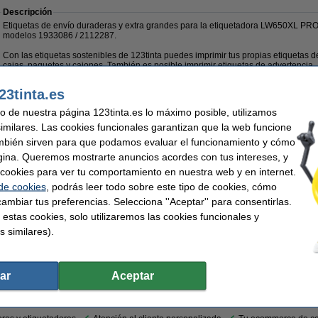
Descripción
Etiquetas de envío duraderas y extra grandes para la etiquetadora LW650XL PRO
modelos 1933086 / 2112287.
Con las etiquetas sostenibles de 123tinta puedes imprimir tus propias etiquetas 
cajas, paquetes y cajones. También es posible imprimir etiquetas de advertencia.
Estas etiquetas de 123tinta son resistentes a la humedad, altas y bajas temperatu
23tinta.es
productos químicos y líquidos. Gracias a su fuerza adhesiva adicional, las etiqu
durante años, incluso en superficies curvas.
uso de nuestra página 123tinta.es lo máximo posible, utilizamos
¡Verás la diferencia en tu cartera!
similares. Las cookies funcionales garantizan que la web funcione
mbién sirven para que podamos evaluar el funcionamiento y cómo
Este producto marca 123tinta incluye garantía del 100%. 1-2-3 ¡sin preocupaciones!
gina. Queremos mostrarte anuncios acordes con tus intereses, y
Características
ar cookies para ver tu comportamiento en nuestra web y en internet.
Marca:
123tinta
Acabado:
 de cookies
, podrás leer todo sobre este tipo de cookies, cómo
Uso:
etiquetas de envío
Color:
Adherencia:
extra permanente
Material:
ambiar tus preferencias. Selecciona ''Aceptar'' para consentirlas.
 estas cookies, solo utilizaremos las cookies funcionales y
Medidas:
159 x 104 mm (AnxL)
s similares).
ar
Aceptar
82,50 €
8,18 € Excl. 21% IVA