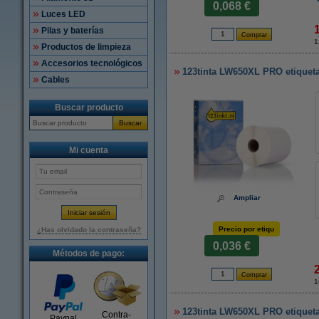
0,068 €
Luces LED
Pilas y baterías
1
Productos de limpieza
Accesorios tecnológicos
123tinta LW650XL PRO etiquet
Cables
Buscar producto
Buscar
Mi cuenta
Ampliar
Precio por etiqu
¿Has olvidado la contraseña?
0,036 €
Métodos de pago:
1
123tinta LW650XL PRO etiqueta
Contra-
Paypal