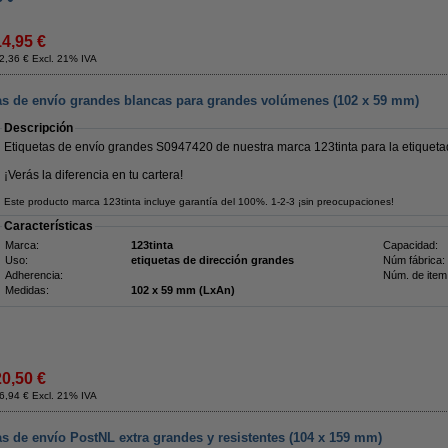
14,95 €
2,36 € Excl. 21% IVA
as de envío grandes blancas para grandes volúmenes (102 x 59 mm)
Descripción
Etiquetas de envío grandes S0947420 de nuestra marca 123tinta para la etique
¡Verás la diferencia en tu cartera!
Este producto marca 123tinta incluye garantía del 100%. 1-2-3 ¡sin preocupaciones!
Características
Marca:
123tinta
Capacidad:
Uso:
etiquetas de dirección grandes
Núm fábrica:
Adherencia:
Núm. de item
Medidas:
102 x 59 mm (LxAn)
20,50 €
6,94 € Excl. 21% IVA
s de envío PostNL extra grandes y resistentes (104 x 159 mm)