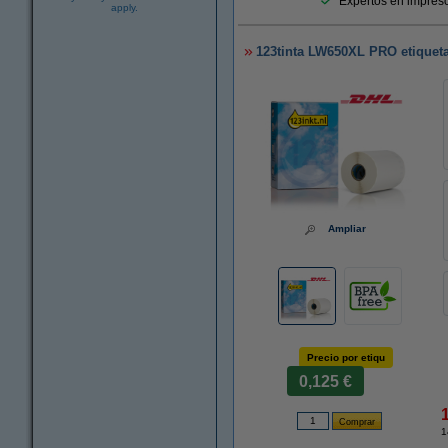
Expertos en impreso
apply.
123tinta LW650XL PRO etiqueta
Ampliar
Precio por etiqu
0,125 €
1