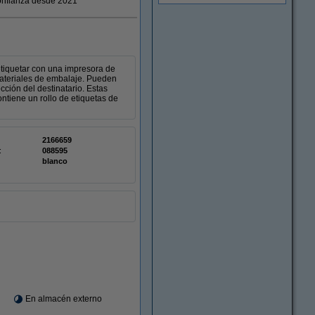
nfianza desde 2021
etiquetar con una impresora de
materiales de embalaje. Pueden
ección del destinatario. Estas
tiene un rollo de etiquetas de
2166659
:
088595
blanco
En almacén externo