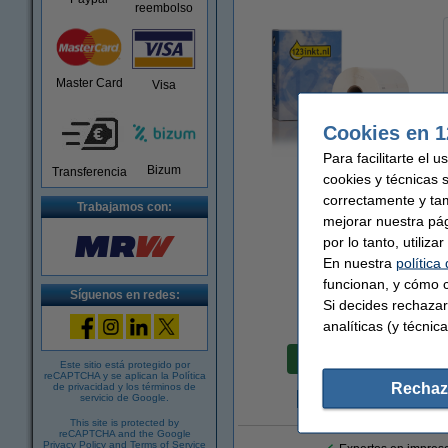
reembolso
Master Card
Visa
Cookies en 1
Para facilitarte el 
Ampliar
Bizum
Transferencia
cookies y técnicas 
correctamente y ta
Trabajamos con:
mejorar nuestra pá
por lo tanto, utiliz
En nuestra
política
funcionan, y cómo c
Síguenos en redes:
Si decides rechazar
analíticas (y técnica
Precio por etiqu
0,41 €
Este sitio está protegido por
reCAPTCHA y se aplican la
Política
Rechaz
de privacidad
y los
términos de
servicio de Google
.
6
This site is protected by
reCAPTCHA and the Google
Privacy Policy
and
Terms of Service