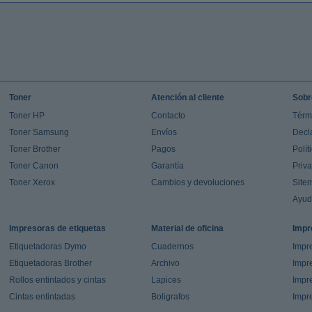
Toner
Atención al cliente
Sobr
Toner HP
Contacto
Térm
Toner Samsung
Envíos
Decl
Toner Brother
Pagos
Polít
Toner Canon
Garantía
Priv
Toner Xerox
Cambios y devoluciones
Site
Ayu
Impresoras de etiquetas
Material de oficina
Impr
Etiquetadoras Dymo
Cuadernos
Impre
Etiquetadoras Brother
Archivo
Impr
Rollos entintados y cintas
Lapices
Impre
Cintas entintadas
Boligrafos
Impr