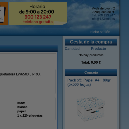
Avda de Lyon, 2
Azuqueca de H.
Tel: 900 123 247
info@123tinta.es
Iniciar sesión
Cesta de la compra
Cantidad
Producto
No hay productos
Total:
0,00 €
Consejo
etiquetadora LW650XL PRO.
Pack x5: Papel A4 | 80gr
(5x500 hojas)
mate
blanco
papel
1 x 220 etiquetas