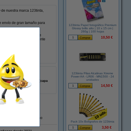
 de nuestra marca 123tinta,
de envío de gran tamaño para
123tinta Papel fotográfico Premium
Glossy brillo alto | 10 x 15 cm |
260g | 100 hojas
ras, abrasión y 24 tipos de
10,50 €
etas se pegarán perfectamente
mate
123tinta Pilas Alcalinas Xtreme
blanco
Power AA - LR06 - MN1500 - 24
unidades
polipropileno (capa
superior)
14,50 €
En almacén externo
Pack 10x Bolígrafos de 123tinta
3,50 €