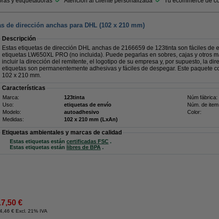
ras y etiquetadoras
Atención al cliente personalizada
Tu ecommerce de co
s de dirección anchas para DHL (102 x 210 mm)
Descripción
Estas etiquetas de dirección DHL anchas de 2166659 de 123tinta son fáciles de 
etiquetas LW650XL PRO (no incluida). Puede pegarlas en sobres, cajas y otros 
incluir la dirección del remitente, el logotipo de su empresa y, por supuesto, la dir
etiquetas son permanentemente adhesivas y fáciles de despegar. Este paquete con
102 x 210 mm.
Características
Marca:
123tinta
Núm fábrica:
Uso:
etiquetas de envío
Núm. de item
Modelo:
autoadhesivo
Color:
Medidas:
102 x 210 mm (LxAn)
Etiquetas ambientales y marcas de calidad
Estas etiquetas están
certificadas FSC
.
Estas etiquetas están
libres de BPA
.
17,50 €
4,46 € Excl. 21% IVA