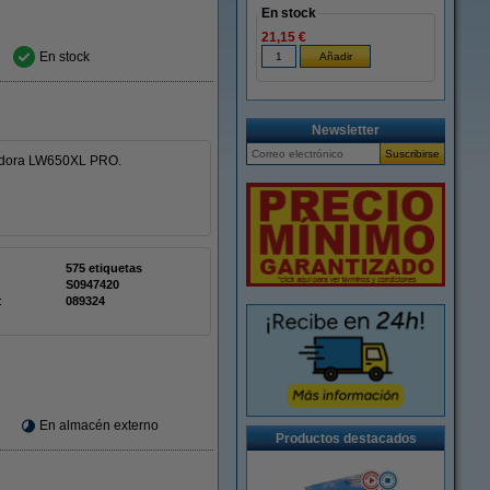
En stock
21,15 €
En stock
Newsletter
tadora LW650XL PRO.
575 etiquetas
S0947420
:
089324
En almacén externo
Productos destacados