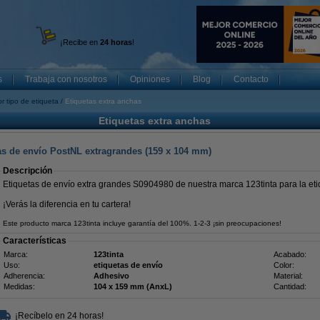
¡Recibe en
24 horas
!
s
Trabaja con nosotros
Opiniones
Blog
Contacto
r tipo de etiqueta
Etiquetas extra anchas
Etiquetas extra anchas
s de envío PostNL extragrandes (159 x 104 mm)
Descripción
Etiquetas de envío extra grandes S0904980 de nuestra marca 123tinta para la 
¡Verás la diferencia en tu cartera!
Este producto marca 123tinta incluye garantía del 100%. 1-2-3 ¡sin preocupaciones!
Características
Marca:
123tinta
Acabado:
Uso:
etiquetas de envío
Color:
Adherencia:
Adhesivo
Material:
Medidas:
104 x 159 mm (AnxL)
Cantidad:
¡Recíbelo en 24 horas!