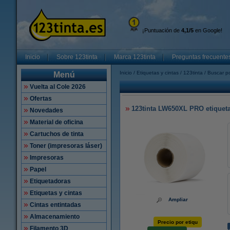
¡Puntuación de
4,1/5
en Google!
Inicio
Sobre 123tinta
Marca 123tinta
Preguntas frecuente
Inicio
Etiquetas y cintas
123tinta
Buscar po
Menú
Vuelta al Cole 2026
Ofertas
123tinta LW650XL PRO etiqueta
Novedades
Material de oficina
Cartuchos de tinta
Toner (impresoras láser)
Impresoras
Papel
Etiquetadoras
Etiquetas y cintas
Ampliar
Cintas entintadas
Almacenamiento
Precio por etiqu
Filamento 3D