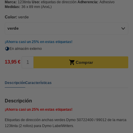
Marca:
123tinta
Uso:
etiquetas de dirección
Adherencia:
Adhesivo
Medidas:
36 x 89 mm (AnxL)
Color:
verde
verde
¡Ahorra casi un
25%
en estas etiquetas!
En almacén externo
13,95 €
Comprar
Descripción
Características
Descripción
¡Ahorra casi un
25%
en estas etiquetas!
Etiquetas de dirección anchas verdes Dymo S0722400 / 99012 de la marca
123tinta (2 rollos) para Dymo LabelWriters.