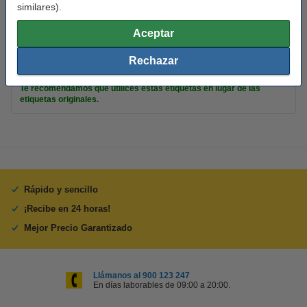
similares).
Color:
verde
Aceptar
Núm fábrica:
S0722400
Rechazar
Consejo
Te recomendamos que utilices estas etiquetas en lugar de las
etiquetas originales.
Rápido y sencillo
¡Recibe en 24 horas!
Mejor Precio Garantizado
Llámanos al 900 123 247
En días laborables de 09:00 a 20:00.