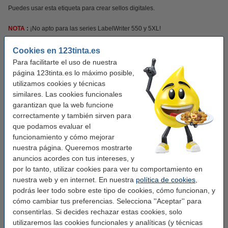
Puedes usar esta etiqueta para crear sellos digitales.
NOTA
:
¡No apto para las series LabelWriter 550 y 5XL!
¡Verás la diferencia en tu cartera!
Cookies en 123tinta.es
Para facilitarte el uso de nuestra
Este producto marca 123tinta incluye garantía del 100%. 1-2-3 ¡sin preocupaciones!
página 123tinta.es lo máximo posible,
utilizamos cookies y técnicas
similares. Las cookies funcionales
Características
garantizan que la web funcione
correctamente y también sirven para
Marca:
123tinta
que podamos evaluar el
funcionamiento y cómo mejorar
Uso:
etiquetas de dirección
nuestra página. Queremos mostrarte
Adherencia:
Adhesivo
anuncios acordes con tus intereses, y
por lo tanto, utilizar cookies para ver tu comportamiento en
Medidas:
36 x 89 mm (AnxL)
nuestra web y en internet. En nuestra
política de cookies
,
Acabado:
podrás leer todo sobre este tipo de cookies, cómo funcionan, y
mate
cómo cambiar tus preferencias. Selecciona ''Aceptar'' para
Cantidad:
2 x 260
consentirlas. Si decides rechazar estas cookies, solo
utilizaremos las cookies funcionales y analíticas (y técnicas
Material:
papel