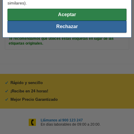
similares).
Color:
rosa
Aceptar
Núm fábrica:
S0722400
Rechazar
Consejo
Te recomendamos que utilices estas etiquetas en lugar de las
etiquetas originales.
Rápido y sencillo
¡Recibe en 24 horas!
Mejor Precio Garantizado
Llámanos al 900 123 247
En días laborables de 09:00 a 20:00.