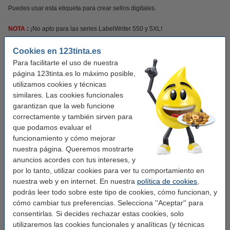
Puedes usar esta etiqueta para crear sellos digitales.
NOTA
:
¡No apto para las series LabelWriter 550 y 5XL!
¡Verás la diferencia en tu cartera!
Cookies en 123tinta.es
Para facilitarte el uso de nuestra
Este producto marca 123tinta incluye garantía del 100%. 1-2-3 ¡sin preocupaciones!
página 123tinta.es lo máximo posible,
utilizamos cookies y técnicas
similares. Las cookies funcionales
Características
garantizan que la web funcione
correctamente y también sirven para
Marca:
123tinta
que podamos evaluar el
funcionamiento y cómo mejorar
Uso:
etiquetas de dirección
nuestra página. Queremos mostrarte
Adherencia:
Adhesivo
anuncios acordes con tus intereses, y
por lo tanto, utilizar cookies para ver tu comportamiento en
Medidas:
36 x 89 mm (AnxL)
nuestra web y en internet. En nuestra
política de cookies
,
Acabado:
podrás leer todo sobre este tipo de cookies, cómo funcionan, y
mate
cómo cambiar tus preferencias. Selecciona ''Aceptar'' para
Cantidad:
2 x 260
consentirlas. Si decides rechazar estas cookies, solo
utilizaremos las cookies funcionales y analíticas (y técnicas
Material:
papel