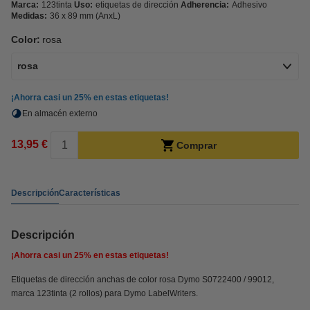
Marca:
123tinta
Uso:
etiquetas de dirección
Adherencia:
Adhesivo
Medidas:
36 x 89 mm (AnxL)
Color:
rosa
rosa
¡Ahorra casi un
25%
en estas etiquetas!
En almacén externo
13,95 €
Comprar
Descripción
Características
Descripción
¡Ahorra casi un
25%
en estas etiquetas!
Etiquetas de dirección anchas de color rosa Dymo S0722400 / 99012,
marca 123tinta (2 rollos) para Dymo LabelWriters.