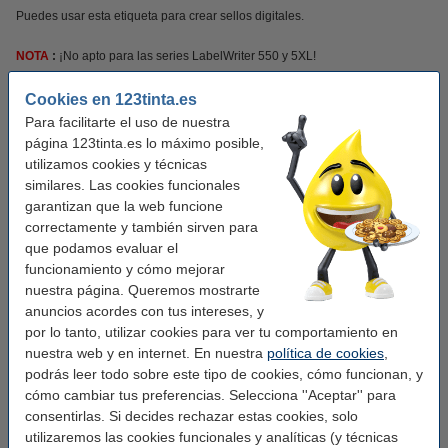
Puedes usar esta etiqueta para crear sellos digitales.
NOTA
:
¡No apto para las series LabelWriter 550 y 5XL!
¡Verás la diferencia en tu cartera!
Cookies en 123tinta.es
Para facilitarte el uso de nuestra
Este producto marca 123tinta incluye garantía del 100%. 1-2-3 ¡sin preocupaciones!
página 123tinta.es lo máximo posible,
utilizamos cookies y técnicas
similares. Las cookies funcionales
Características
garantizan que la web funcione
correctamente y también sirven para
Marca:
123tinta
que podamos evaluar el
funcionamiento y cómo mejorar
Uso:
etiquetas de dirección
nuestra página. Queremos mostrarte
Adherencia:
Adhesivo
anuncios acordes con tus intereses, y
por lo tanto, utilizar cookies para ver tu comportamiento en
Medidas:
36 x 89 mm (AnxL)
nuestra web y en internet. En nuestra
política de cookies
,
Acabado:
podrás leer todo sobre este tipo de cookies, cómo funcionan, y
mate
cómo cambiar tus preferencias. Selecciona ''Aceptar'' para
Cantidad:
2 x 260
consentirlas. Si decides rechazar estas cookies, solo
utilizaremos las cookies funcionales y analíticas (y técnicas
Material:
papel