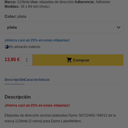
Marca:
123tinta
Uso:
etiquetas de dirección
Adherencia:
Adhesivo
Medidas:
36 x 89 mm (AnxL)
Color:
plata
plata
¡Ahorra casi un
25%
en estas etiquetas!
En almacén externo
13,95 €
Comprar
Descripción
Características
Descripción
¡Ahorra casi un
25%
en estas etiquetas!
Etiquetas de dirección anchas plateadas Dymo S0722400 / 99012 de la
marca 123tinta (2 rollos) para Dymo LabelWriters.