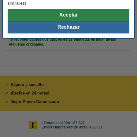
similares).
Color:
plata
Aceptar
Núm fábrica:
S0722400
Rechazar
Consejo
Te recomendamos que utilices estas etiquetas en lugar de las
etiquetas originales.
Rápido y sencillo
¡Recibe en 24 horas!
Mejor Precio Garantizado
Llámanos al 900 123 247
En días laborables de 09:00 a 20:00.