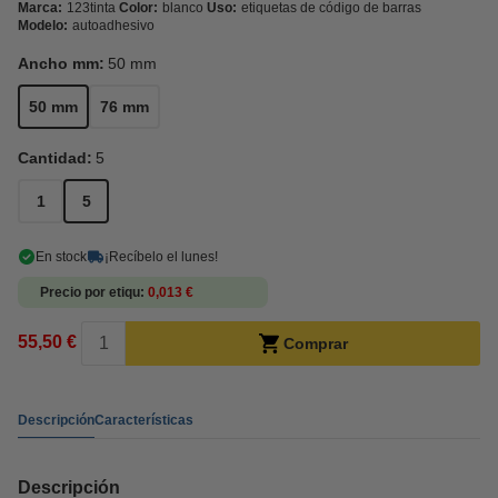
Marca:
123tinta
Color:
blanco
Uso:
etiquetas de código de barras
Modelo:
autoadhesivo
Ancho mm:
50 mm
50 mm
76 mm
Cantidad:
5
1
5
En stock
¡Recíbelo el lunes!
Precio por etiqu
0,013 €
55,50 €
Comprar
Descripción
Características
Descripción