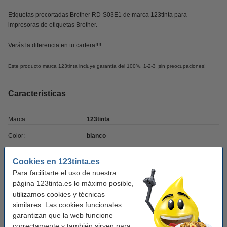
Etiquetas precortadas Brother RD-S03E1 de marca 123tinta para
impresoras de etiquetas Brother.
Verás la diferencia en tu cartera!!!!
Este producto marca 123tinta incluye garantía del 100%. 1-2-3 ¡sin preocupaciones!
Características
Marca:
123tinta
Color:
blanco
Uso:
etiquetas de código de barras
Cookies en 123tinta.es
Modelo:
autoadhesivo
Para facilitarte el uso de nuestra
página 123tinta.es lo máximo posible,
Medidas:
102 x 50 mm (LxAn)
utilizamos cookies y técnicas
Capacidad:
836 etiquetas
similares. Las cookies funcionales
garantizan que la web funcione
Rollos:
5 rollo
correctamente y también sirven para