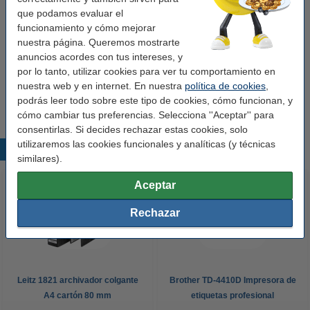
que podamos evaluar el
Código EAN:
-
funcionamiento y cómo mejorar
Núm. de item:
650647
nuestra página. Queremos mostrarte
anuncios acordes con tus intereses, y
por lo tanto, utilizar cookies para ver tu comportamiento en
Consejo
nuestra web y en internet. En nuestra
política de cookies
,
Le recomendamos que compre estas etiquetas en lugar de las
etiquetas originales.
podrás leer todo sobre este tipo de cookies, cómo funcionan, y
cómo cambiar tus preferencias. Selecciona ''Aceptar'' para
consentirlas. Si decides rechazar estas cookies, solo
utilizaremos las cookies funcionales y analíticas (y técnicas
Productos destacados
similares).
Aceptar
Rechazar
Leitz 1821 archivador colgante
Brother TD-4410D Impresora de
A4 cartón 80 mm
etiquetas profesional